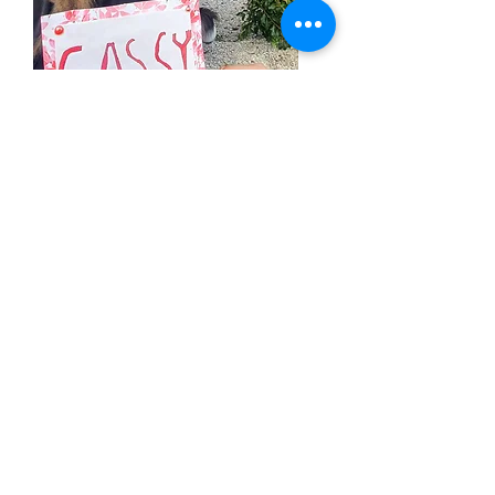
Cassy aus dem Almtal
Rufname: Cleo
Geburt: 15.24
Gewicht: 361 gr
lebt in Ennsdorf